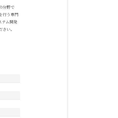
の分野で
を行う専門
ステム開発
ださい。