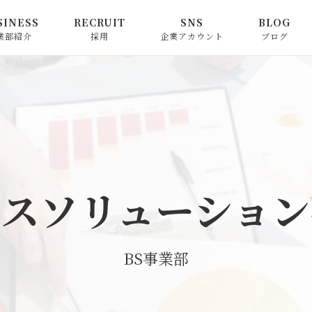
SINESS
RECRUIT
SNS
BLOG
業部紹介
採用
企業アカウント
ブログ
ニカルソリューショ
中途採用
Instagram
ビジネスソリューション
江田社長の
業部
事業部採用
新卒採用
Facebook
お知らせ
ネスソリューション
部
採用応募における個人情
X
ピックアッ
報のご提供に関する同意
ソリューション事業部
書
ネスソリューション
コラム
BS事業部