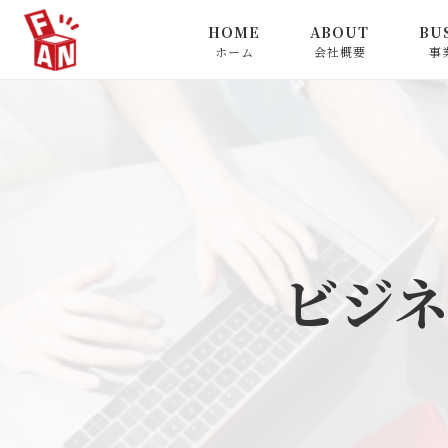
HOME
ABOUT
BU
ホーム
会社概要
事
会社概要
メカ
ン事
代表挨拶
ビジ
事業
メディア掲載情報
IT
ビジ
福利厚生
認定マーク