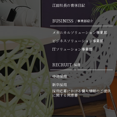
江田社長の育休日記
BUSINESS
/ 事業部紹介
メカニカルソリューション事業部
ビジネスソリューション事業部
ITソリューション事業部
RECRUIT
採用
中途採用
新卒採用
採用応募における個人情報のご提供
に関する同意書