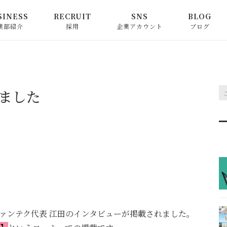
SINESS
RECRUIT
SNS
BLOG
業部紹介
採用
企業アカウント
ブログ
ニカルソリューショ
中途採用
Instagram
ビジネスソリューション
江田社長の
業部
事業部採用
新卒採用
Facebook
お知らせ
ネスソリューション
ました
部
採用応募における個人情
X
ピックアッ
報のご提供に関する同意
ソリューション事業部
書
コラム
にファンテク代表 江田のインタビューが掲載されました。