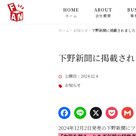
HOME
ABOUT
BU
ホーム
会社概要
事
会社概要
メカ
ホーム
>
お知らせ
>
下野新聞に掲載されました
ン事
代表挨拶
ビジ
下野新聞に掲載され
事業
メディア掲載情報
公開日
：2024.12.4
IT
福利厚生
お知らせ
認定マーク
2024年12月2日発売の下野新聞